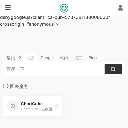
script async
src="https://pagead2.googlesyndication.com/pagead/js/a
dsbygoogle.js?client=ca-pub-5737381188008030"
crossorigin="anonymous">
常用
百度
Google
站内
淘宝
Bing
图表魔方
ChartCube
ChartCube - 在线图表制作工具